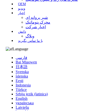
OEM
ویدیو
اخبار
شیر پروانه ای
محرک پنوماتیک
اخبار شرکت
دانش
وبلاگ
با ما تماس بگیرید
Language
فارسی
Bai Miaowen
日本語
Svenska
íslenska
Eesti
Indonesia
Türkçe
Srbija jezik (latinica)
English
українська
Latviešu