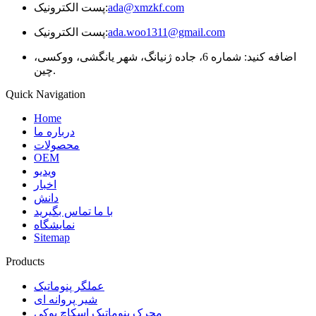
ada@xmzkf.com
پست الکترونیک:
ada.woo1311@gmail.com
پست الکترونیک:
اضافه کنید: شماره 6، جاده ژنیانگ، شهر یانگشی، ووکسی،
چین.
Quick Navigation
Home
درباره ما
محصولات
OEM
ویدیو
اخبار
دانش
با ما تماس بگیرید
نمایشگاه
Sitemap
Products
عملگر پنوماتیک
شیر پروانه ای
محرک پنوماتیک اسکاچ یوکی