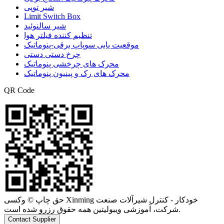
شیر توپی
Limit Switch Box
شیر سالنوئید
تنظیم کننده فیلتر هوا
موقعیت یابی سوپاپ برقی-پنوماتیک
چرخ دستی دستی
محرک های چرخشی پنوماتیک
محرک های رک و پینیون پنوماتیک
QR Code
حق چاپ © وکسی Xinming خودکار - کنترل شیرآلات صنعت
شرکت، آموزشی ویبولیتین همه حقوق رزرو شده است.
Contact Supplier