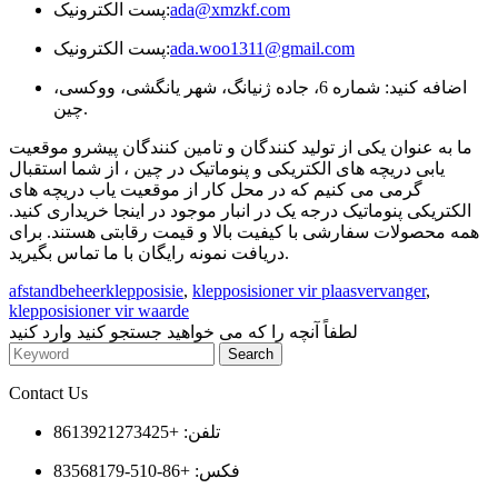
ada@xmzkf.com
پست الکترونیک:
ada.woo1311@gmail.com
پست الکترونیک:
اضافه کنید: شماره 6، جاده ژنیانگ، شهر یانگشی، ووکسی،
چین.
ما به عنوان یکی از تولید کنندگان و تامین کنندگان پیشرو موقعیت
یابی دریچه های الکتریکی و پنوماتیک در چین ، از شما استقبال
گرمی می کنیم که در محل کار از موقعیت یاب دریچه های
الکتریکی پنوماتیک درجه یک در انبار موجود در اینجا خریداری کنید.
همه محصولات سفارشی با کیفیت بالا و قیمت رقابتی هستند. برای
دریافت نمونه رایگان با ما تماس بگیرید.
afstandbeheerklepposisie
,
klepposisioner vir plaasvervanger
,
klepposisioner vir waarde
لطفاً آنچه را که می خواهید جستجو کنید وارد کنید
Contact Us
تلفن: +8613921273425
فکس: +86-510-83568179