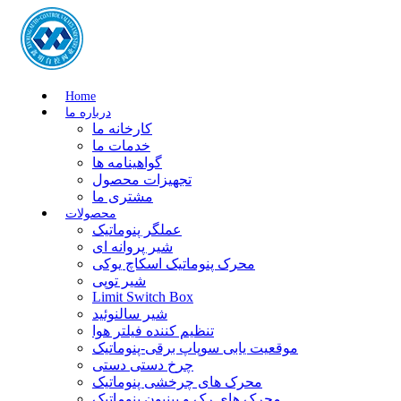
Home
درباره ما
کارخانه ما
خدمات ما
گواهینامه ها
تجهیزات محصول
مشتری ما
محصولات
عملگر پنوماتیک
شیر پروانه ای
محرک پنوماتیک اسکاچ یوکی
شیر توپی
Limit Switch Box
شیر سالنوئید
تنظیم کننده فیلتر هوا
موقعیت یابی سوپاپ برقی-پنوماتیک
چرخ دستی دستی
محرک های چرخشی پنوماتیک
محرک های رک و پینیون پنوماتیک