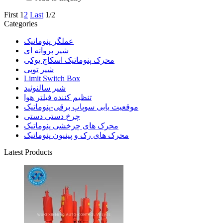
First
1
2
Last
1/2
Categories
عملگر پنوماتیک
شیر پروانه ای
محرک پنوماتیک اسکاچ یوکی
شیر توپی
Limit Switch Box
شیر سالنوئید
تنظیم کننده فیلتر هوا
موقعیت یابی سوپاپ برقی-پنوماتیک
چرخ دستی دستی
محرک های چرخشی پنوماتیک
محرک های رک و پینیون پنوماتیک
Latest Products