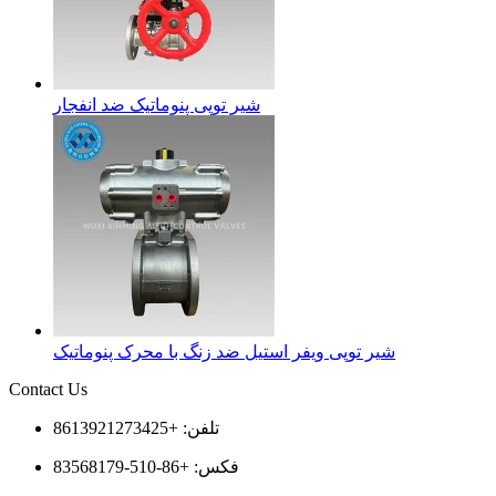
شیر توپی پنوماتیک ضد انفجار
شیر توپی ویفر استیل ضد زنگ با محرک پنوماتیک
Contact Us
تلفن: +8613921273425
فکس: +86-510-83568179