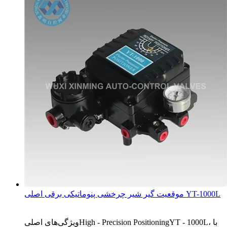
موقعیت گیر شیر چرخشی پنوماتیکی برقی اصلی YT-1000L
ویژگی‌های اصلیHigh - Precision PositioningYT - 1000L، با