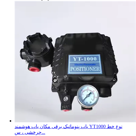
یاب پنوماتیک برقی مکان یاب هوشمند YT1000 نوع خط
چرخشی ، س...