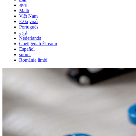
বাংলা
Malti
Việt Nam
Ελληνικά
Português
اردو
Nederlands
Gaeilgenah Éireann
Español
suomi
România limbi