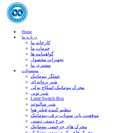
Home
درباره ما
کارخانه ما
خدمات ما
گواهینامه ها
تجهیزات محصول
مشتری ما
محصولات
عملگر پنوماتیک
شیر پروانه ای
محرک پنوماتیک اسکاچ یوکی
شیر توپی
Limit Switch Box
شیر سالنوئید
تنظیم کننده فیلتر هوا
موقعیت یابی سوپاپ برقی-پنوماتیک
چرخ دستی دستی
محرک های چرخشی پنوماتیک
محرک های رک و پینیون پنوماتیک