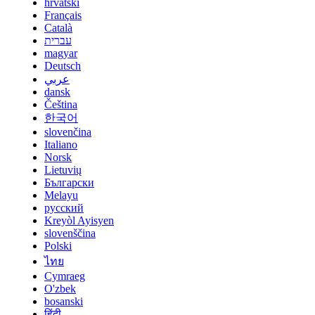
hrvatski
Français
Català
עברית
magyar
Deutsch
عربي
dansk
Čeština
한국어
slovenčina
Italiano
Norsk
Lietuvių
Български
Melayu
русский
Kreyòl Ayisyen
slovenščina
Polski
ไทย
Cymraeg
O'zbek
bosanski
हिंदी