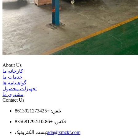
About Us
کارخانه ما
خدمات ما
گواهینامه ها
تجهیزات محصول
مشتری ما
Contact Us
تلفن: +8613921273425
فکس: +86-510-83568179
ada@xmzkf.com
پست الکترونیک: