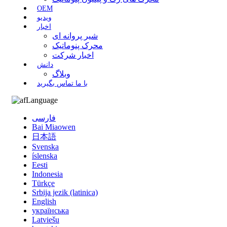
OEM
ویدیو
اخبار
شیر پروانه ای
محرک پنوماتیک
اخبار شرکت
دانش
وبلاگ
با ما تماس بگیرید
Language
فارسی
Bai Miaowen
日本語
Svenska
íslenska
Eesti
Indonesia
Türkçe
Srbija jezik (latinica)
English
українська
Latviešu