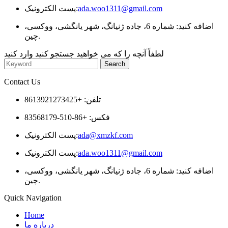
ada.woo1311@gmail.com
پست الکترونیک:
اضافه کنید: شماره 6، جاده ژنیانگ، شهر یانگشی، ووکسی،
چین.
لطفاً آنچه را که می خواهید جستجو کنید وارد کنید
Contact Us
تلفن: +8613921273425
فکس: +86-510-83568179
ada@xmzkf.com
پست الکترونیک:
ada.woo1311@gmail.com
پست الکترونیک:
اضافه کنید: شماره 6، جاده ژنیانگ، شهر یانگشی، ووکسی،
چین.
Quick Navigation
Home
درباره ما