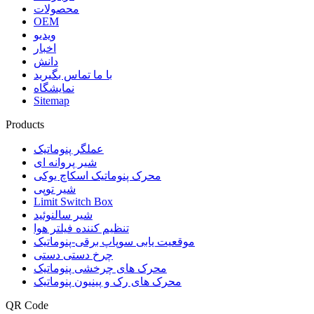
محصولات
OEM
ویدیو
اخبار
دانش
با ما تماس بگیرید
نمایشگاه
Sitemap
Products
عملگر پنوماتیک
شیر پروانه ای
محرک پنوماتیک اسکاچ یوکی
شیر توپی
Limit Switch Box
شیر سالنوئید
تنظیم کننده فیلتر هوا
موقعیت یابی سوپاپ برقی-پنوماتیک
چرخ دستی دستی
محرک های چرخشی پنوماتیک
محرک های رک و پینیون پنوماتیک
QR Code