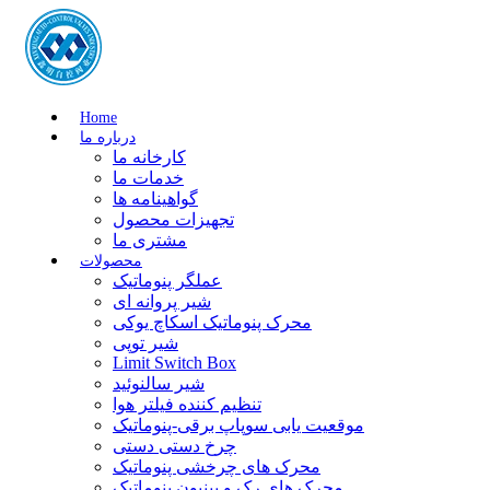
Home
درباره ما
کارخانه ما
خدمات ما
گواهینامه ها
تجهیزات محصول
مشتری ما
محصولات
عملگر پنوماتیک
شیر پروانه ای
محرک پنوماتیک اسکاچ یوکی
شیر توپی
Limit Switch Box
شیر سالنوئید
تنظیم کننده فیلتر هوا
موقعیت یابی سوپاپ برقی-پنوماتیک
چرخ دستی دستی
محرک های چرخشی پنوماتیک
محرک های رک و پینیون پنوماتیک