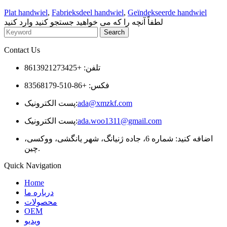
Plat handwiel
,
Fabrieksdeel handwiel
,
Geïndekseerde handwiel
لطفاً آنچه را که می خواهید جستجو کنید وارد کنید
Contact Us
تلفن: +8613921273425
فکس: +86-510-83568179
ada@xmzkf.com
پست الکترونیک:
ada.woo1311@gmail.com
پست الکترونیک:
اضافه کنید: شماره 6، جاده ژنیانگ، شهر یانگشی، ووکسی،
چین.
Quick Navigation
Home
درباره ما
محصولات
OEM
ویدیو