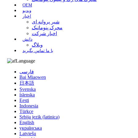
OEM
ویدیو
اخبار
شیر پروانه ای
محرک پنوماتیک
اخبار شرکت
دانش
وبلاگ
با ما تماس بگیرید
Language
فارسی
Bai Miaowen
日本語
Svenska
íslenska
Eesti
Indonesia
Türkçe
Srbija jezik (latinica)
English
українська
Latviešu