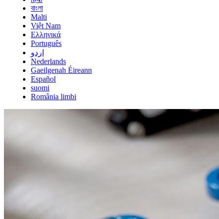
বাংলা
Malti
Việt Nam
Ελληνικά
Português
اردو
Nederlands
Gaeilgenah Éireann
Español
suomi
România limbi