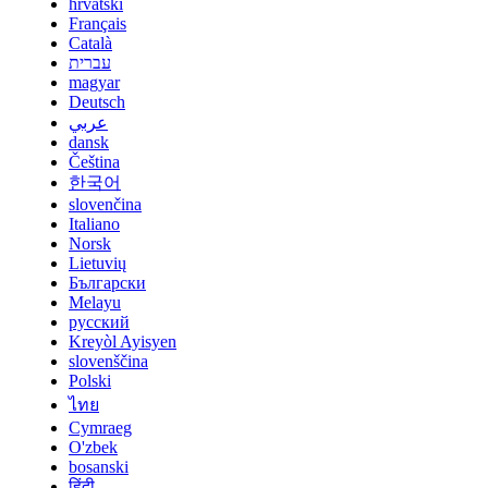
hrvatski
Français
Català
עברית
magyar
Deutsch
عربي
dansk
Čeština
한국어
slovenčina
Italiano
Norsk
Lietuvių
Български
Melayu
русский
Kreyòl Ayisyen
slovenščina
Polski
ไทย
Cymraeg
O'zbek
bosanski
हिंदी