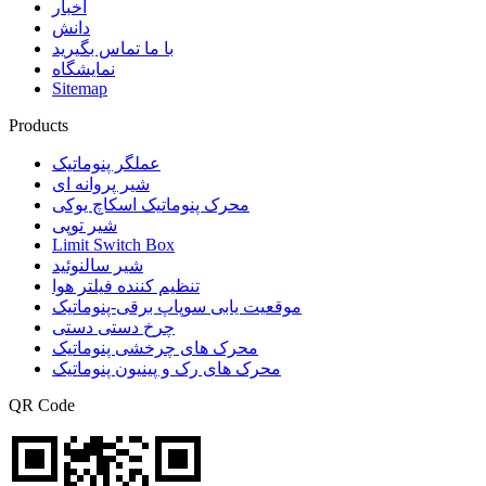
اخبار
دانش
با ما تماس بگیرید
نمایشگاه
Sitemap
Products
عملگر پنوماتیک
شیر پروانه ای
محرک پنوماتیک اسکاچ یوکی
شیر توپی
Limit Switch Box
شیر سالنوئید
تنظیم کننده فیلتر هوا
موقعیت یابی سوپاپ برقی-پنوماتیک
چرخ دستی دستی
محرک های چرخشی پنوماتیک
محرک های رک و پینیون پنوماتیک
QR Code