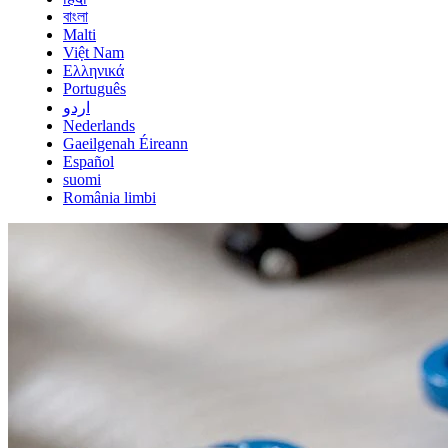
বাংলা
Malti
Việt Nam
Ελληνικά
Português
اردو
Nederlands
Gaeilgenah Éireann
Español
suomi
România limbi