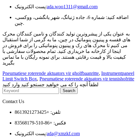
ada.woo1311@gmail.com
پست الکترونیک:
اضافه کنید: شماره 6، جاده ژنیانگ، شهر یانگشی، ووکسی،
چین.
به عنوان یکی از پیشروترین تولید کنندگان و تامین کنندگان محرک
های قفسه و پینیون پنوماتیک در چین، ما به گرمی از شما استقبال
می کنیم تا محرک های رک و پینیون پنوماتیکی را برای فروش در
اینجا از کارخانه ما خریداری کنید. تمام محصولات سفارشی با
کیفیت بالا و قیمت رقابتی هستند. برای نمونه رایگان با ما تماس
بگیرید
Pneumatiese roterende aktuators vir gholfbaanritte
,
Instrumentpaneel
Limit Switch Box
,
Pneumatiese roterende aktuators vir tennishofritte
لطفاً آنچه را که می خواهید جستجو کنید وارد کنید
Contact Us
تلفن: +8613921273425
فکس: +86-510-83568179
ada@xmzkf.com
پست الکترونیک: