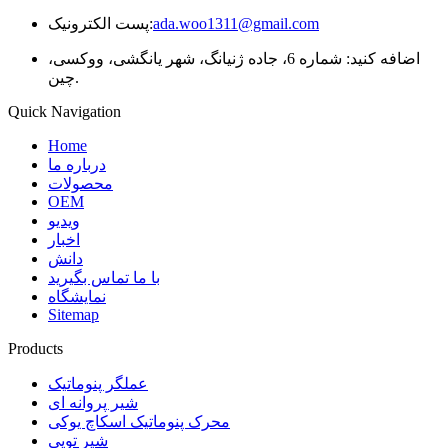
ada.woo1311@gmail.com
پست الکترونیک:
اضافه کنید: شماره 6، جاده ژنیانگ، شهر یانگشی، ووکسی،
چین.
Quick Navigation
Home
درباره ما
محصولات
OEM
ویدیو
اخبار
دانش
با ما تماس بگیرید
نمایشگاه
Sitemap
Products
عملگر پنوماتیک
شیر پروانه ای
محرک پنوماتیک اسکاچ یوکی
شیر توپی