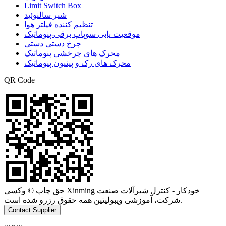
Limit Switch Box
شیر سالنوئید
تنظیم کننده فیلتر هوا
موقعیت یابی سوپاپ برقی-پنوماتیک
چرخ دستی دستی
محرک های چرخشی پنوماتیک
محرک های رک و پینیون پنوماتیک
QR Code
حق چاپ © وکسی Xinming خودکار - کنترل شیرآلات صنعت
شرکت، آموزشی ویبولیتین همه حقوق رزرو شده است.
Contact Supplier