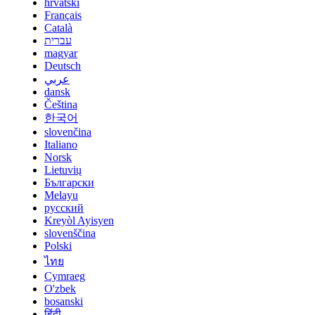
hrvatski
Français
Català
עברית
magyar
Deutsch
عربي
dansk
Čeština
한국어
slovenčina
Italiano
Norsk
Lietuvių
Български
Melayu
русский
Kreyòl Ayisyen
slovenščina
Polski
ไทย
Cymraeg
O'zbek
bosanski
हिंदी