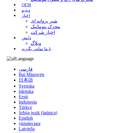
OEM
ویدیو
اخبار
شیر پروانه ای
محرک پنوماتیک
اخبار شرکت
دانش
وبلاگ
با ما تماس بگیرید
Language
فارسی
Bai Miaowen
日本語
Svenska
íslenska
Eesti
Indonesia
Türkçe
Srbija jezik (latinica)
English
українська
Latviešu