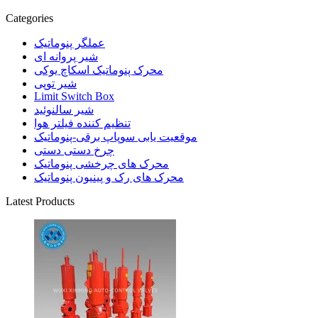
Categories
عملگر پنوماتیک
شیر پروانه ای
محرک پنوماتیک اسکاچ یوکی
شیر توپی
Limit Switch Box
شیر سالنوئید
تنظیم کننده فیلتر هوا
موقعیت یابی سوپاپ برقی-پنوماتیک
چرخ دستی دستی
محرک های چرخشی پنوماتیک
محرک های رک و پینیون پنوماتیک
Latest Products