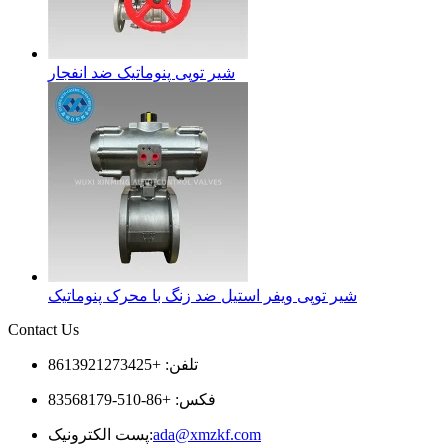
شیر توپی پنوماتیک ضد انفجار
شیر توپی ویفر استیل ضد زنگ با محرک پنوماتیک
Contact Us
تلفن: +8613921273425
فکس: +86-510-83568179
ada@xmzkf.com
پست الکترونیک: