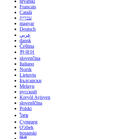
hrvatski
Français
Català
עברית
magyar
Deutsch
عربي
dansk
Čeština
한국어
slovenčina
Italiano
Norsk
Lietuvių
Български
Melayu
русский
Kreyòl Ayisyen
slovenščina
Polski
ไทย
Cymraeg
O'zbek
bosanski
हिंदी