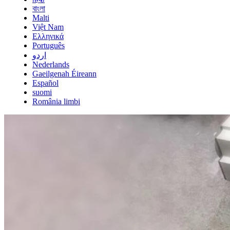
বাংলা
Malti
Việt Nam
Ελληνικά
Português
اردو
Nederlands
Gaeilgenah Éireann
Español
suomi
România limbi