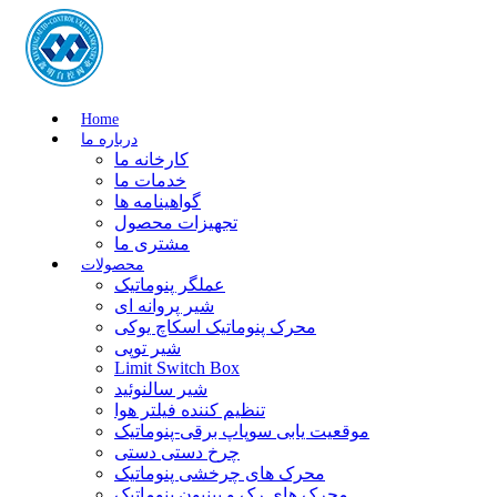
Home
درباره ما
کارخانه ما
خدمات ما
گواهینامه ها
تجهیزات محصول
مشتری ما
محصولات
عملگر پنوماتیک
شیر پروانه ای
محرک پنوماتیک اسکاچ یوکی
شیر توپی
Limit Switch Box
شیر سالنوئید
تنظیم کننده فیلتر هوا
موقعیت یابی سوپاپ برقی-پنوماتیک
چرخ دستی دستی
محرک های چرخشی پنوماتیک
محرک های رک و پینیون پنوماتیک