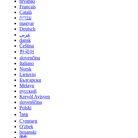
hrvatski
Français
Català
עברית
magyar
Deutsch
عربي
dansk
Čeština
한국어
slovenčina
Italiano
Norsk
Lietuvių
Български
Melayu
русский
Kreyòl Ayisyen
slovenščina
Polski
ไทย
Cymraeg
O'zbek
bosanski
हिंदी