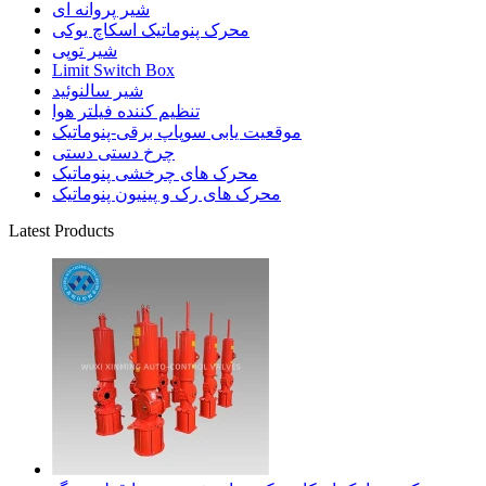
شیر پروانه ای
محرک پنوماتیک اسکاچ یوکی
شیر توپی
Limit Switch Box
شیر سالنوئید
تنظیم کننده فیلتر هوا
موقعیت یابی سوپاپ برقی-پنوماتیک
چرخ دستی دستی
محرک های چرخشی پنوماتیک
محرک های رک و پینیون پنوماتیک
Latest Products