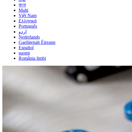
বাংলা
Malti
Việt Nam
Ελληνικά
Português
اردو
Nederlands
Gaeilgenah Éireann
Español
suomi
România limbi