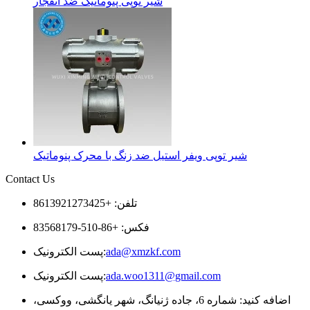
شیر توپی پنوماتیک ضد انفجار
شیر توپی ویفر استیل ضد زنگ با محرک پنوماتیک
Contact Us
تلفن: +8613921273425
فکس: +86-510-83568179
ada@xmzkf.com
پست الکترونیک:
ada.woo1311@gmail.com
پست الکترونیک:
اضافه کنید: شماره 6، جاده ژنیانگ، شهر یانگشی، ووکسی،