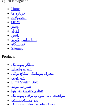
Quick Navigation
Home
درباره ما
محصولات
OEM
ویدیو
اخبار
دانش
با ما تماس بگیرید
نمایشگاه
Sitemap
Products
عملگر پنوماتیک
شیر پروانه ای
محرک پنوماتیک اسکاچ یوکی
شیر توپی
Limit Switch Box
شیر سالنوئید
تنظیم کننده فیلتر هوا
موقعیت یابی سوپاپ برقی-پنوماتیک
چرخ دستی دستی
محرک های چرخشی پنوماتیک