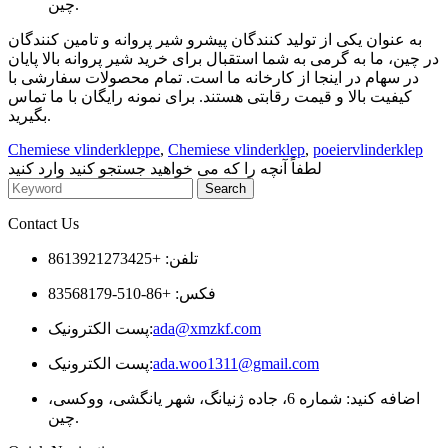
چین.
به عنوان یکی از تولید کنندگان پیشرو شیر پروانه و تامین کنندگان
در چین، ما به گرمی به شما استقبال برای خرید شیر پروانه بالا پایان
در سهام در اینجا از کارخانه ما است. تمام محصولات سفارشی با
کیفیت بالا و قیمت رقابتی هستند. برای نمونه رایگان با ما تماس
بگیرید.
Chemiese vlinderkleppe
,
Chemiese vlinderklep
,
poeiervlinderklep
لطفاً آنچه را که می خواهید جستجو کنید وارد کنید
Contact Us
تلفن: +8613921273425
فکس: +86-510-83568179
ada@xmzkf.com
پست الکترونیک:
ada.woo1311@gmail.com
پست الکترونیک:
اضافه کنید: شماره 6، جاده ژنیانگ، شهر یانگشی، ووکسی،
چین.