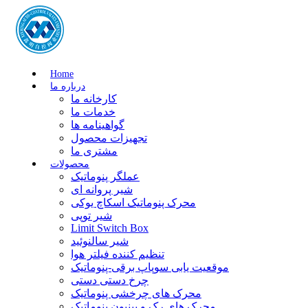
Home
درباره ما
کارخانه ما
خدمات ما
گواهینامه ها
تجهیزات محصول
مشتری ما
محصولات
عملگر پنوماتیک
شیر پروانه ای
محرک پنوماتیک اسکاچ یوکی
شیر توپی
Limit Switch Box
شیر سالنوئید
تنظیم کننده فیلتر هوا
موقعیت یابی سوپاپ برقی-پنوماتیک
چرخ دستی دستی
محرک های چرخشی پنوماتیک
محرک های رک و پینیون پنوماتیک