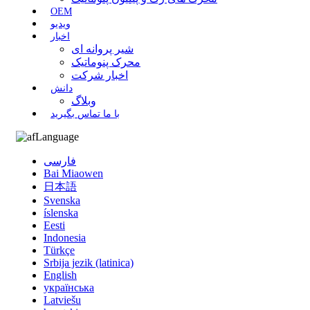
OEM
ویدیو
اخبار
شیر پروانه ای
محرک پنوماتیک
اخبار شرکت
دانش
وبلاگ
با ما تماس بگیرید
Language
فارسی
Bai Miaowen
日本語
Svenska
íslenska
Eesti
Indonesia
Türkçe
Srbija jezik (latinica)
English
українська
Latviešu