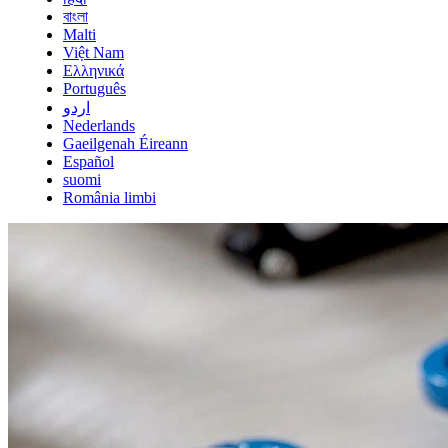
বাংলা
Malti
Việt Nam
Ελληνικά
Português
اردو
Nederlands
Gaeilgenah Éireann
Español
suomi
România limbi