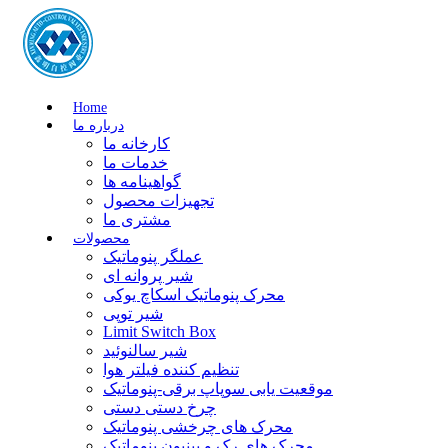
Home
درباره ما
کارخانه ما
خدمات ما
گواهینامه ها
تجهیزات محصول
مشتری ما
محصولات
عملگر پنوماتیک
شیر پروانه ای
محرک پنوماتیک اسکاچ یوکی
شیر توپی
Limit Switch Box
شیر سالنوئید
تنظیم کننده فیلتر هوا
موقعیت یابی سوپاپ برقی-پنوماتیک
چرخ دستی دستی
محرک های چرخشی پنوماتیک
محرک های رک و پینیون پنوماتیک