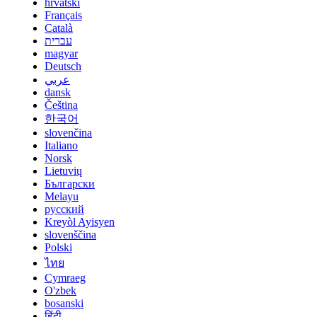
hrvatski
Français
Català
עברית
magyar
Deutsch
عربي
dansk
Čeština
한국어
slovenčina
Italiano
Norsk
Lietuvių
Български
Melayu
русский
Kreyòl Ayisyen
slovenščina
Polski
ไทย
Cymraeg
O'zbek
bosanski
हिंदी