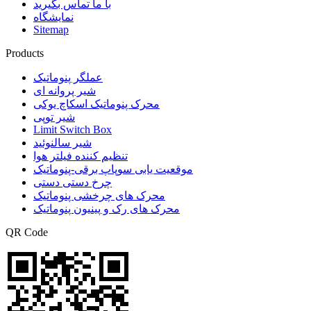
با ما تماس بگیرید
نمایشگاه
Sitemap
Products
عملگر پنوماتیک
شیر پروانه ای
محرک پنوماتیک اسکاچ یوکی
شیر توپی
Limit Switch Box
شیر سالنوئید
تنظیم کننده فیلتر هوا
موقعیت یابی سوپاپ برقی-پنوماتیک
چرخ دستی دستی
محرک های چرخشی پنوماتیک
محرک های رک و پینیون پنوماتیک
QR Code