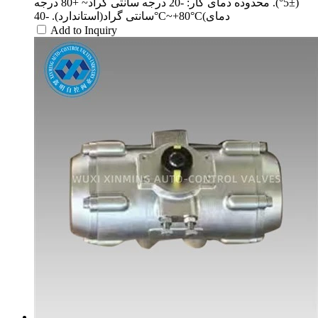
(±5°). محدوده دمای کار: -20 درجه سانتی گراد~ +80 درجه
سانتی گراد(استاندارد). -40°C~+80°C(دمای
Add to Inquiry