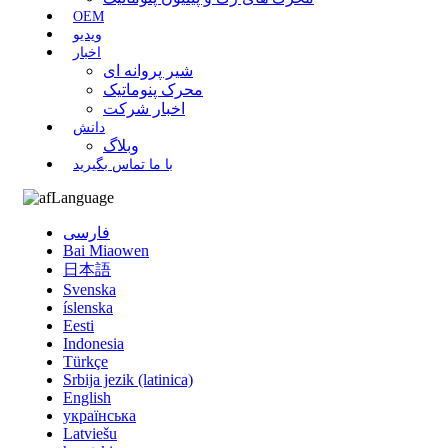
OEM
ویدیو
اخبار
شیر پروانه ای
محرک پنوماتیک
اخبار شرکت
دانش
وبلاگ
با ما تماس بگیرید
Language
فارسی
Bai Miaowen
日本語
Svenska
íslenska
Eesti
Indonesia
Türkçe
Srbija jezik (latinica)
English
українська
Latviešu