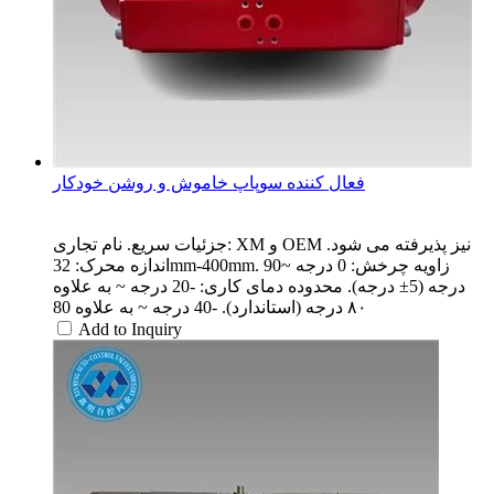
فعال کننده سوپاپ خاموش و روشن خودکار
جزئیات سریع. نام تجاری: XM و OEM نیز پذیرفته می شود.
اندازه محرک: 32mm-400mm. زاویه چرخش: 0 درجه ~90
درجه (5± درجه). محدوده دمای کاری: -20 درجه ~ به علاوه
۸۰ درجه (استاندارد). -40 درجه ~ به علاوه 80
Add to Inquiry