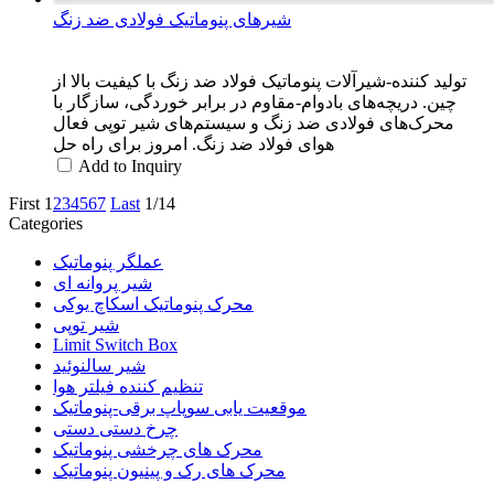
شیرهای پنوماتیک فولادی ضد زنگ
تولید کننده-شیرآلات پنوماتیک فولاد ضد زنگ با کیفیت بالا از
چین. دریچه‌های بادوام-مقاوم در برابر خوردگی، سازگار با
محرک‌های فولادی ضد زنگ و سیستم‌های شیر توپی فعال
هوای فولاد ضد زنگ. امروز برای راه حل
Add to Inquiry
First
1
2
3
4
5
6
7
Last
1/14
Categories
عملگر پنوماتیک
شیر پروانه ای
محرک پنوماتیک اسکاچ یوکی
شیر توپی
Limit Switch Box
شیر سالنوئید
تنظیم کننده فیلتر هوا
موقعیت یابی سوپاپ برقی-پنوماتیک
چرخ دستی دستی
محرک های چرخشی پنوماتیک
محرک های رک و پینیون پنوماتیک