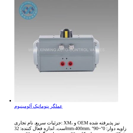
عملگر پنوماتیک آلومینیوم
جزئیات سریع. نام تجاری: XM، و OEM نیز پذیرفته شده
است. اندازه فعال کننده: 32mm-400mm. زاویه دوار: 0°~90°