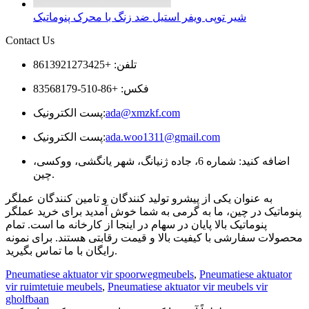
شیر توپی ویفر استیل ضد زنگ با محرک پنوماتیک
Contact Us
تلفن: +8613921273425
فکس: +86-510-83568179
ada@xmzkf.com
پست الکترونیک:
ada.woo1311@gmail.com
پست الکترونیک:
اضافه کنید: شماره 6، جاده ژنیانگ، شهر یانگشی، ووکسی،
چین.
به عنوان یکی از پیشرو تولید کنندگان و تامین کنندگان عملگر
پنوماتیک در چین، ما به گرمی به شما خوش آمدید برای خرید عملگر
پنوماتیک بالا پایان در سهام در اینجا از کارخانه ما است. تمام
محصولات سفارشی با کیفیت بالا و قیمت رقابتی هستند. برای نمونه
رایگان با ما تماس بگیرید.
Pneumatiese aktuator vir spoorwegmeubels
,
Pneumatiese aktuator
vir ruimtetuie meubels
,
Pneumatiese aktuator vir meubels vir
gholfbaan